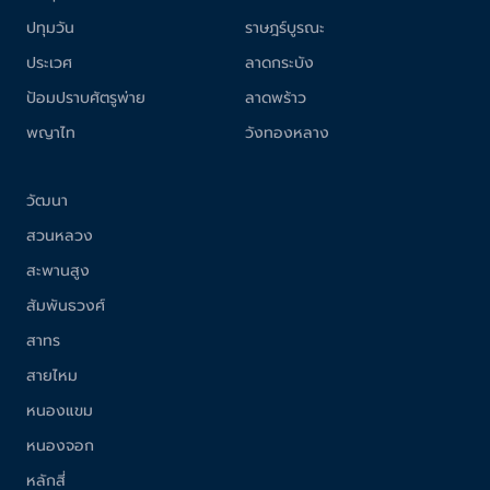
ปทุมวัน
ราษฎร์บูรณะ
ประเวศ
ลาดกระบัง
ป้อมปราบศัตรูพ่าย
ลาดพร้าว
พญาไท
วังทองหลาง
วัฒนา
สวนหลวง
สะพานสูง
สัมพันธวงศ์
สาทร
สายไหม
หนองแขม
หนองจอก
หลักสี่