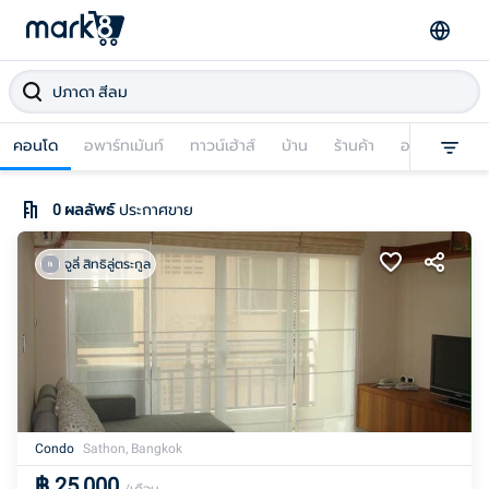
คอนโด
อพาร์ทเม้นท์
ทาวน์เฮ้าส์
บ้าน
ร้านค้า
อาคารพาณิชย
0
ผลลัพธ์
ประกาศขาย
จูลี่ สิทธิลู่ตระกูล
Condo
Sathon, Bangkok
฿
25,000