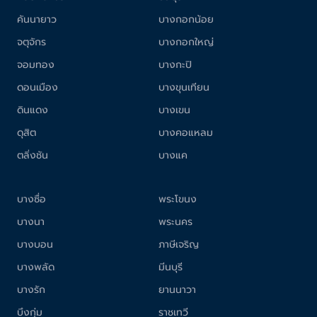
คันนายาว
บางกอกน้อย
จตุจักร
บางกอกใหญ่
จอมทอง
บางกะปิ
ดอนเมือง
บางขุนเทียน
ดินแดง
บางเขน
ดุสิต
บางคอแหลม
ตลิ่งชัน
บางแค
บางซื่อ
พระโขนง
บางนา
พระนคร
บางบอน
ภาษีเจริญ
บางพลัด
มีนบุรี
บางรัก
ยานนาวา
บึงกุ่ม
ราชเทวี