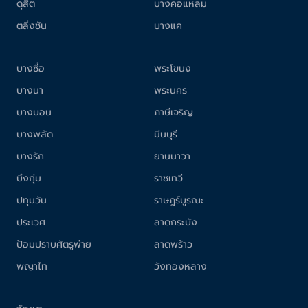
ดุสิต
บางคอแหลม
ตลิ่งชัน
บางแค
บางซื่อ
พระโขนง
บางนา
พระนคร
บางบอน
ภาษีเจริญ
บางพลัด
มีนบุรี
บางรัก
ยานนาวา
บึงกุ่ม
ราชเทวี
ปทุมวัน
ราษฎร์บูรณะ
ประเวศ
ลาดกระบัง
ป้อมปราบศัตรูพ่าย
ลาดพร้าว
พญาไท
วังทองหลาง