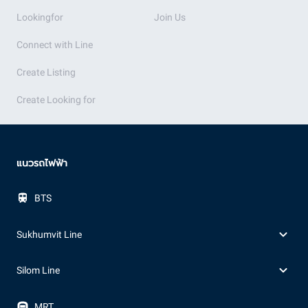
Lookingfor
Join Us
Connect with Line
Create Listing
Create Looking for
แนวรถไฟฟ้า
BTS
Sukhumvit Line
Silom Line
MRT