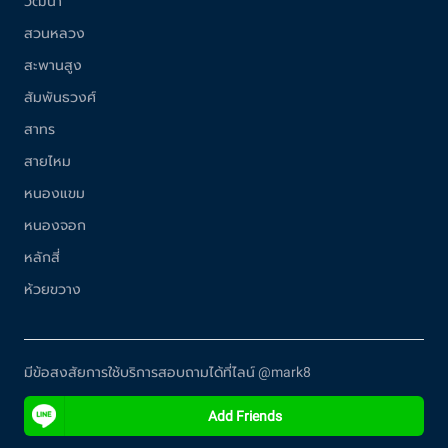
วัฒนา
สวนหลวง
สะพานสูง
สัมพันธวงศ์
สาทร
สายไหม
หนองแขม
หนองจอก
หลักสี่
ห้วยขวาง
มีข้อสงสัยการใช้บริการสอบถามได้ที่ไลน์ @mark8
Add Friends