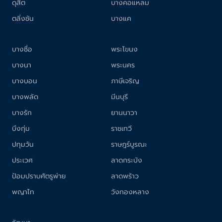
ดุสิต
บางคอแหลม
ตลิ่งชัน
บางแค
บางซื่อ
พระโขนง
บางนา
พระนคร
บางบอน
ภาษีเจริญ
บางพลัด
มีนบุรี
บางรัก
ยานนาวา
บึงกุ่ม
ราชเทวี
ปทุมวัน
ราษฎร์บูรณะ
ประเวศ
ลาดกระบัง
ป้อมปราบศัตรูพ่าย
ลาดพร้าว
พญาไท
วังทองหลาง