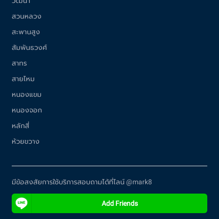
วัฒนา
สวนหลวง
สะพานสูง
สัมพันธวงศ์
สาทร
สายไหม
หนองแขม
หนองจอก
หลักสี่
ห้วยขวาง
มีข้อสงสัยการใช้บริการสอบถามได้ที่ไลน์ @mark8
Add Friends