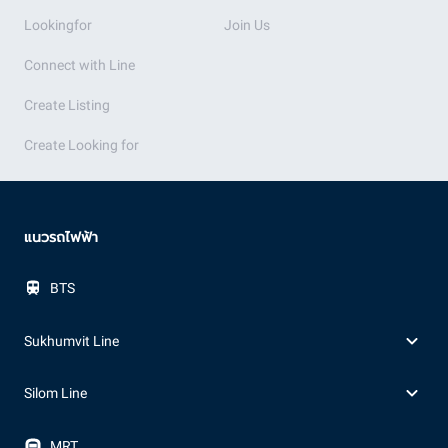
Lookingfor
Join Us
Connect with Line
Create Listing
Create Looking for
แนวรถไฟฟ้า
BTS
Sukhumvit Line
Silom Line
MRT