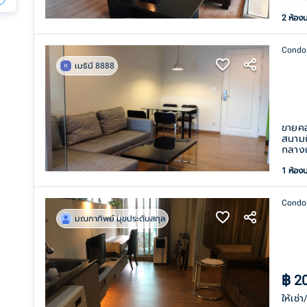
2 ห้อง
Condo
เมธินี 8888
ขายคอ
สนามก
กลางเ
1 ห้อง
Condo
มณฑาทิพย์ มุขประดับสกุล
฿
2
ให้เช