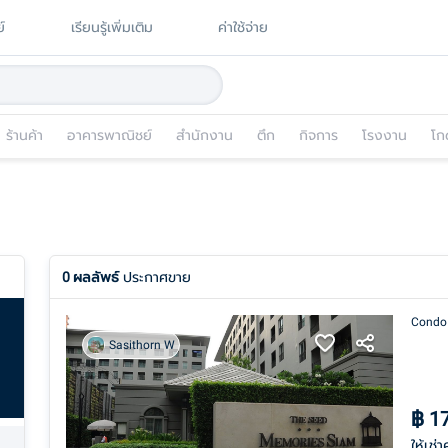
์
เรียนรู้เพิ่มเติม
ค่าใช้จ่าย
ร้านค้า
อาคารพาณิชย์
สำนักงาน
ตึก
กิจการ
โรงงาน
โก
0
ผลลัพธ์
ประกาศขาย
Condo
Sasithorn W
฿
1
ให้เช