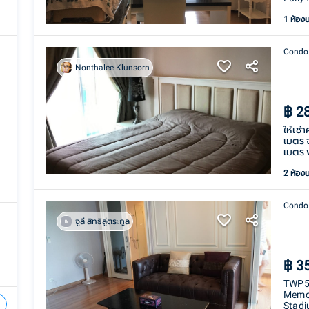
1 ห้อง
Condo
Nonthalee Klunsorn
฿
2
ให้เช
เมตร 
เมตร 
2 ห้อง
Condo
จูลี่ สิทธิลู่ตระกูล
฿
3
TWP58
Memor
Stad