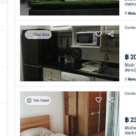
memor
1 ห้อง
Condo
ปีใหม่ รัตนะ
฿
2
ให้เช่
สยาม)
1 ห้อง
Condo
Yok Yoket
฿
2
ให้เช
siam 