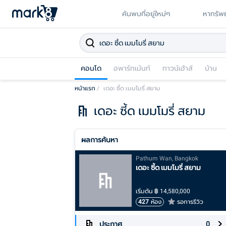
ค้นพบที่อยู่ใหม่ๆ
หาทรัพย
คอนโด
อพาร์ทเม้นท์
ทาวน์เฮ้าส์
บ้าน
หน้าแรก
/
เดอะ ซี้ด เมมโมรี่ สยาม
เดอะ ซี้ด เมมโมรี่ สยาม
ผลการค้นหา
Pathum Wan, Bangkok
เดอะ ซี้ด เมมโมรี่ สยาม
เริ่มต้น
฿
14,580,000
427
ห้อง
รอการรีวิว
ประกาศ
0