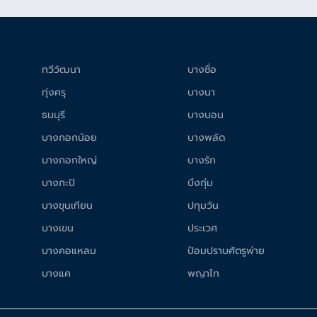
ทวีวัฒนา
บางซื่อ
ทุ่งครุ
บางนา
ธนบุรี
บางบอน
บางกอกน้อย
บางพลัด
บางกอกใหญ่
บางรัก
บางกะปิ
บึงกุ่ม
บางขุนเทียน
ปทุมวัน
บางเขน
ประเวศ
บางคอแหลม
ป้อมปราบศัตรูพ่าย
บางแค
พญาไท