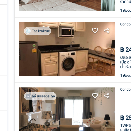
ราคาเ
1 ห้อง
Condo
Tee krakrue
฿
2
ปล่อยเ
เมือง 
น้ำ ห้
1 ห้อง
Condo
จูลี่ สิทธิลู่ตระกูล
฿
2
TWP57
Fully