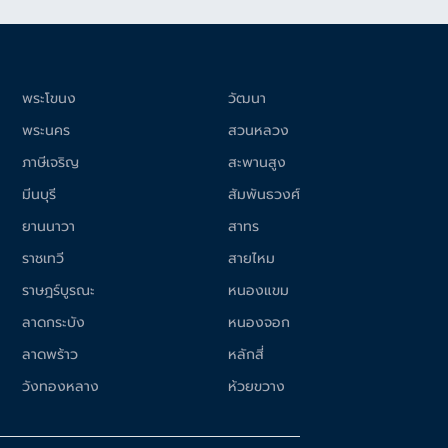
พระโขนง
วัฒนา
พระนคร
สวนหลวง
ภาษีเจริญ
สะพานสูง
มีนบุรี
สัมพันธวงศ์
ยานนาวา
สาทร
ราชเทวี
สายไหม
ราษฎร์บูรณะ
หนองแขม
ลาดกระบัง
หนองจอก
ลาดพร้าว
หลักสี่
วังทองหลาง
ห้วยขวาง