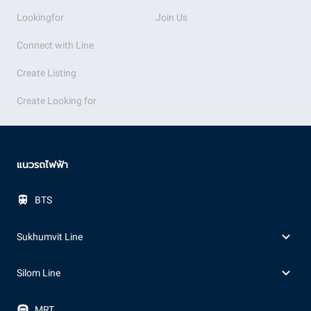
Lookingfor
Join Us
Connect with Line
Create Listing
Create Looking for
แนวรถไฟฟ้า
BTS
Sukhumvit Line
Silom Line
MRT