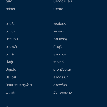
ดุสิต
บางคอแหลม
ตลิ่งชัน
บางแค
บางซื่อ
พระโขนง
บางนา
พระนคร
บางบอน
ภาษีเจริญ
บางพลัด
มีนบุรี
บางรัก
ยานนาวา
บึงกุ่ม
ราชเทวี
ปทุมวัน
ราษฎร์บูรณะ
ประเวศ
ลาดกระบัง
ป้อมปราบศัตรูพ่าย
ลาดพร้าว
พญาไท
วังทองหลาง