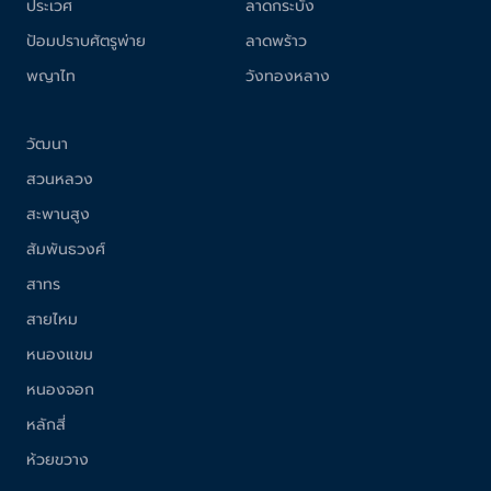
ประเวศ
ลาดกระบัง
ป้อมปราบศัตรูพ่าย
ลาดพร้าว
พญาไท
วังทองหลาง
วัฒนา
สวนหลวง
สะพานสูง
สัมพันธวงศ์
สาทร
สายไหม
หนองแขม
หนองจอก
หลักสี่
ห้วยขวาง