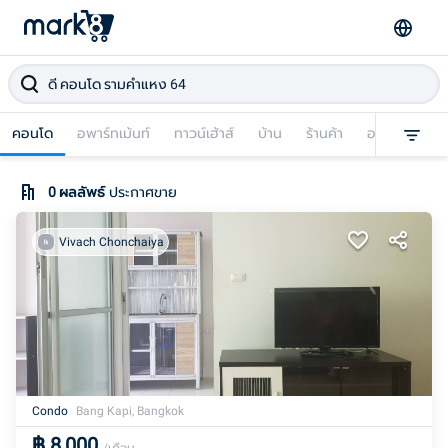
คอนโด
อพาร์ทเม้นท์
ทาวน์เฮ้าส์
บ้าน
ร้านค้า
อาคารพาณิชย
0
ผลลัพธ์
ประกาศขาย
Vivach Chonchaiya
Condo
Bang Kapi, Bangkok
฿
8,000