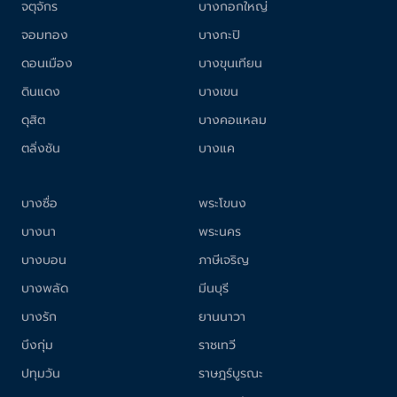
จตุจักร
บางกอกใหญ่
จอมทอง
บางกะปิ
ดอนเมือง
บางขุนเทียน
ดินแดง
บางเขน
ดุสิต
บางคอแหลม
ตลิ่งชัน
บางแค
บางซื่อ
พระโขนง
บางนา
พระนคร
บางบอน
ภาษีเจริญ
บางพลัด
มีนบุรี
บางรัก
ยานนาวา
บึงกุ่ม
ราชเทวี
ปทุมวัน
ราษฎร์บูรณะ