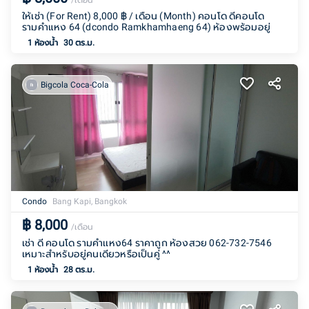
/เดือน
ให้เช่า (For Rent) 8,000 ฿ / เดือน (Month) คอนโด ดีคอนโด
รามคำแหง 64 (dcondo Ramkhamhaeng 64) ห้องพร้อมอยู่
1
ห้องน้ำ
30 ตร.ม.
Bigcola Coca-Cola
Condo
Bang Kapi, Bangkok
฿
8,000
/เดือน
เช่า ดี คอนโด รามคำเเหง64 ราคาถูก ห้องสวย 062-732-7546
เหมาะสำหรับอยู่คนเดียวหรือเป็นคู่ ^^
1
ห้องน้ำ
28 ตร.ม.