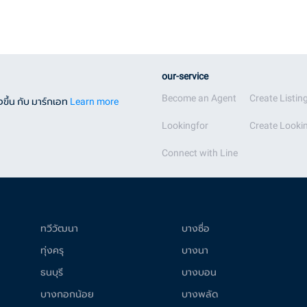
our-service
Become an Agent
Create Listin
ขึ้น กับ มาร์กเอท
Learn more
Lookingfor
Create Lookin
Connect with Line
ทวีวัฒนา
บางซื่อ
ทุ่งครุ
บางนา
ธนบุรี
บางบอน
บางกอกน้อย
บางพลัด