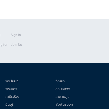
g
Sign In
g for
Join Us
พระโขนง
วัฒนา
พระนคร
สวนหลวง
ภาษีเจริญ
สะพานสูง
มีนบุรี
สัมพันธวงศ์