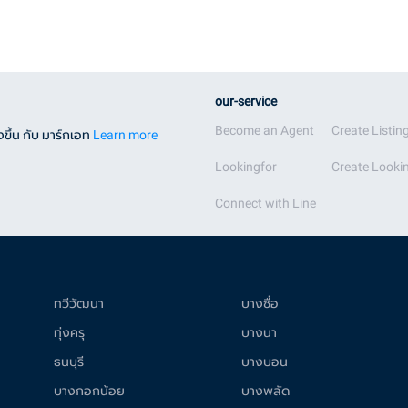
our-service
Become an Agent
Create Listin
ขึ้น กับ มาร์กเอท
Learn more
Lookingfor
Create Lookin
Connect with Line
ทวีวัฒนา
บางซื่อ
ทุ่งครุ
บางนา
ธนบุรี
บางบอน
บางกอกน้อย
บางพลัด