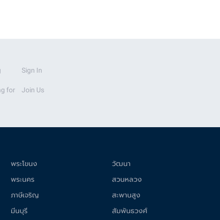
g
Sign In
g for
Join Us
พระโขนง
วัฒนา
พระนคร
สวนหลวง
ภาษีเจริญ
สะพานสูง
มีนบุรี
สัมพันธวงศ์