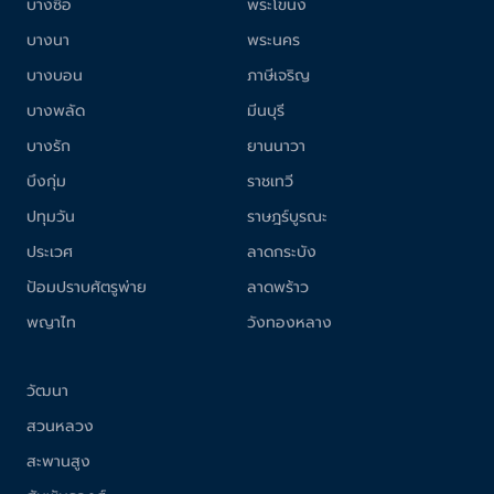
บางซื่อ
พระโขนง
บางนา
พระนคร
บางบอน
ภาษีเจริญ
บางพลัด
มีนบุรี
บางรัก
ยานนาวา
บึงกุ่ม
ราชเทวี
ปทุมวัน
ราษฎร์บูรณะ
ประเวศ
ลาดกระบัง
ป้อมปราบศัตรูพ่าย
ลาดพร้าว
พญาไท
วังทองหลาง
วัฒนา
สวนหลวง
สะพานสูง