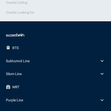
Create Listing
Create Looking for
แนวรถไฟฟ้า
BTS
Sukhumvit Line
Silom Line
MRT
Purple Line