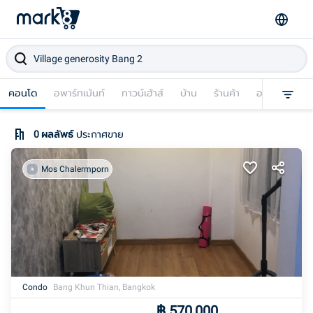
คอนโด
อพาร์ทเม้นท์
ทาวน์เฮ้าส์
บ้าน
ร้านค้า
อาคารพาณิชย
0
ผลลัพธ์
ประกาศขาย
Mos Chalermporn
Condo
Bang Khun Thian, Bangkok
฿
570,000