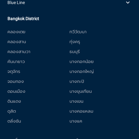
Blue Line
Bangkok District
คลองเตย
ทวีวัฒนา
คลองสาน
ทุ่งครุ
คลองสามวา
ธนบุรี
คันนายาว
บางกอกน้อย
จตุจักร
บางกอกใหญ่
จอมทอง
บางกะปิ
ดอนเมือง
บางขุนเทียน
ดินแดง
บางเขน
ดุสิต
บางคอแหลม
ตลิ่งชัน
บางแค