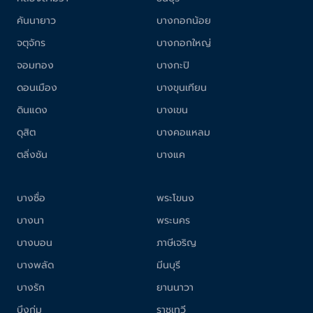
คันนายาว
บางกอกน้อย
จตุจักร
บางกอกใหญ่
จอมทอง
บางกะปิ
ดอนเมือง
บางขุนเทียน
ดินแดง
บางเขน
ดุสิต
บางคอแหลม
ตลิ่งชัน
บางแค
บางซื่อ
พระโขนง
บางนา
พระนคร
บางบอน
ภาษีเจริญ
บางพลัด
มีนบุรี
บางรัก
ยานนาวา
บึงกุ่ม
ราชเทวี