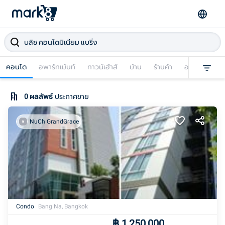
คอนโด
อพาร์ทเม้นท์
ทาวน์เฮ้าส์
บ้าน
ร้านค้า
อาคารพาณิชย
0
ผลลัพธ์
ประกาศขาย
NuCh GrandGrace
Condo
Bang Na, Bangkok
฿
1,250,000