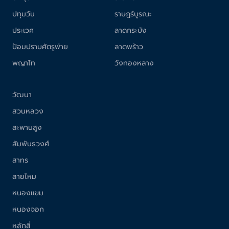
ปทุมวัน
ราษฎร์บูรณะ
ประเวศ
ลาดกระบัง
ป้อมปราบศัตรูพ่าย
ลาดพร้าว
พญาไท
วังทองหลาง
วัฒนา
สวนหลวง
สะพานสูง
สัมพันธวงศ์
สาทร
สายไหม
หนองแขม
หนองจอก
หลักสี่