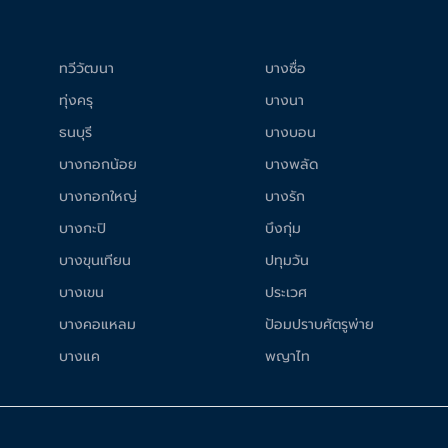
ทวีวัฒนา
บางซื่อ
ทุ่งครุ
บางนา
ธนบุรี
บางบอน
บางกอกน้อย
บางพลัด
บางกอกใหญ่
บางรัก
บางกะปิ
บึงกุ่ม
บางขุนเทียน
ปทุมวัน
บางเขน
ประเวศ
บางคอแหลม
ป้อมปราบศัตรูพ่าย
บางแค
พญาไท