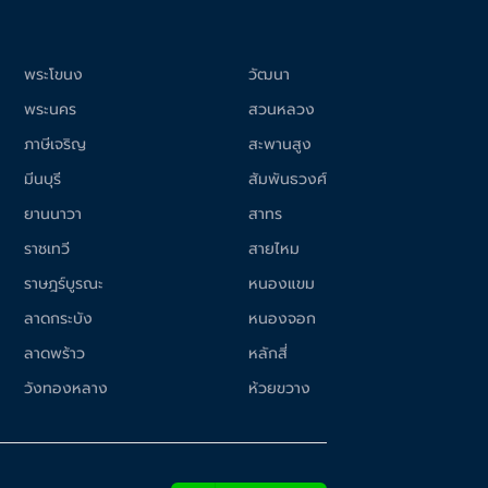
พระโขนง
วัฒนา
พระนคร
สวนหลวง
ภาษีเจริญ
สะพานสูง
มีนบุรี
สัมพันธวงศ์
ยานนาวา
สาทร
ราชเทวี
สายไหม
ราษฎร์บูรณะ
หนองแขม
ลาดกระบัง
หนองจอก
ลาดพร้าว
หลักสี่
วังทองหลาง
ห้วยขวาง