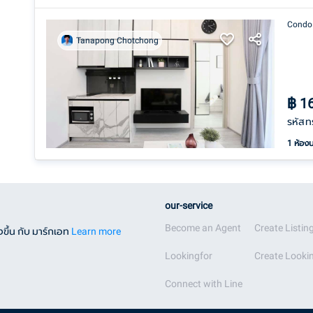
Condo
Tanapong Chotchong
฿
1
รหัสท
1 ห้อง
our-service
Become an Agent
Create Listin
ขึ้น กับ มาร์กเอท
Learn more
Lookingfor
Create Lookin
Connect with Line