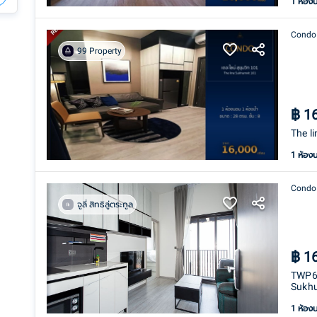
1 ห้อง
Condo
99 Property
฿
1
The l
1 ห้อง
Condo
จูลี่ สิทธิลู่ตระกูล
฿
1
TWP66
Sukhu
1 ห้อง