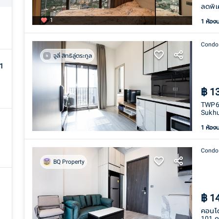
ลดพิเศ
1
1 ห้อง
Condo
จูลี่ สิทธิลู่ตระกูล
1
฿
1
TWP66
Sukhu
1 ห้อง
Condo
BQ Property
฿
1
คอนโด
101 ค