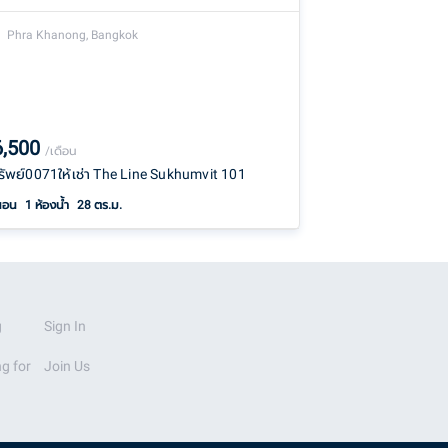
Phra Khanong, Bangkok
6,500
/เดือน
รัพย์0071ให้เช่า The Line Sukhumvit 101
นอน
1
ห้องน้ำ
28 ตร.ม.
g
Sign In
g for
Join Us