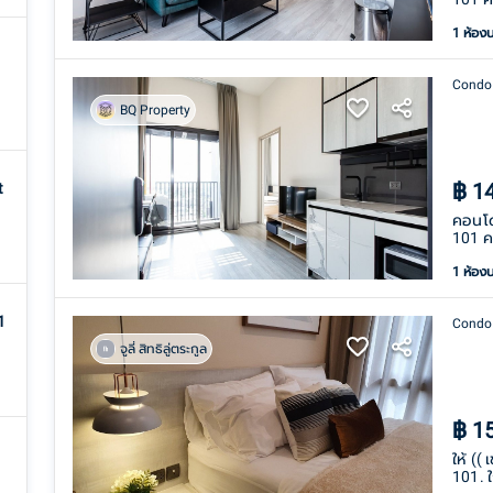
1 ห้อง
Condo
BQ Property
฿
1
t
คอนโด
101 ค
1 ห้อง
1
Condo
จูลี่ สิทธิลู่ตระกูล
฿
1
ให้ ((
101. 