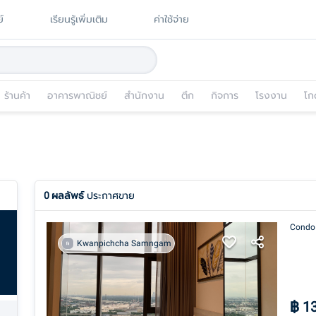
์
เรียนรู้เพิ่มเติม
ค่าใช้จ่าย
ร้านค้า
อาคารพาณิชย์
สำนักงาน
ตึก
กิจการ
โรงงาน
โก
0
ผลลัพธ์
ประกาศขาย
Condo
Kwanpichcha Samngam
฿
1