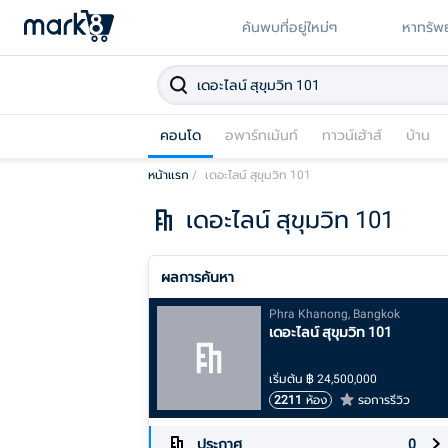
ค้นพบที่อยู่ใหม่ๆ
หาทรัพย
คอนโด
อพาร์ทเม้นท์
ทาวน์เฮ้าส์
บ้าน
หน้าแรก
/
เดอะไลน์ สุขุมวิท 101
เดอะไลน์ สุขุมวิท 101
ผลการค้นหา
Phra Khanong, Bangkok
เดอะไลน์ สุขุมวิท 101
เริ่มต้น
฿
24,500,000
2211
ห้อง
รอการรีวิว
ประกาศ
0