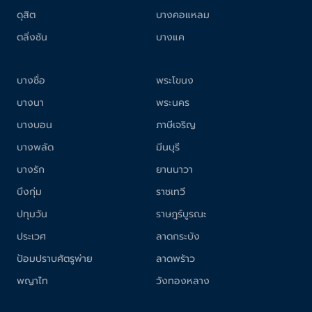
ดุสิต
บางคอแหลม
ตลิ่งชัน
บางแค
บางซื่อ
พระโขนง
บางนา
พระนคร
บางบอน
ภาษีเจริญ
บางพลัด
มีนบุรี
บางรัก
ยานนาวา
บึงกุ่ม
ราชเทวี
ปทุมวัน
ราษฎร์บูรณะ
ประเวศ
ลาดกระบัง
ป้อมปราบศัตรูพ่าย
ลาดพร้าว
พญาไท
วังทองหลาง