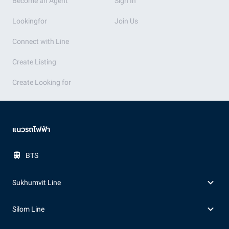
Become an Agent
Sign In
Lookingfor
Join Us
Connect with Line
Create Listing
Create Looking for
แนวรถไฟฟ้า
BTS
Sukhumvit Line
Silom Line