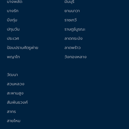
บางพลัด
มีนบุรี
บางรัก
ยานนาวา
บึงกุ่ม
ราชเทวี
ปทุมวัน
ราษฎร์บูรณะ
ประเวศ
ลาดกระบัง
ป้อมปราบศัตรูพ่าย
ลาดพร้าว
พญาไท
วังทองหลาง
วัฒนา
สวนหลวง
สะพานสูง
สัมพันธวงศ์
สาทร
สายไหม