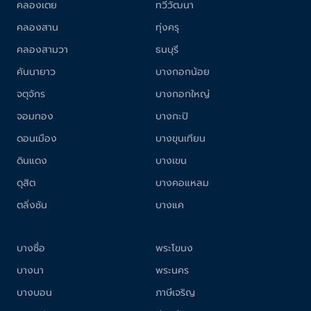
คลองเตย
ทวีวัฒนา
คลองสาน
ทุ่งครุ
คลองสามวา
ธนบุรี
คันนายาว
บางกอกน้อย
จตุจักร
บางกอกใหญ่
จอมทอง
บางกะปิ
ดอนเมือง
บางขุนเทียน
ดินแดง
บางเขน
ดุสิต
บางคอแหลม
ตลิ่งชัน
บางแค
บางซื่อ
พระโขนง
บางนา
พระนคร
บางบอน
ภาษีเจริญ