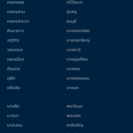
คลองเตย
ทวีวัฒนา
คลองสาน
ทุ่งครุ
คลองสามวา
ธนบุรี
คันนายาว
บางกอกน้อย
จตุจักร
บางกอกใหญ่
จอมทอง
บางกะปิ
ดอนเมือง
บางขุนเทียน
ดินแดง
บางเขน
ดุสิต
บางคอแหลม
ตลิ่งชัน
บางแค
บางซื่อ
พระโขนง
บางนา
พระนคร
บางบอน
ภาษีเจริญ