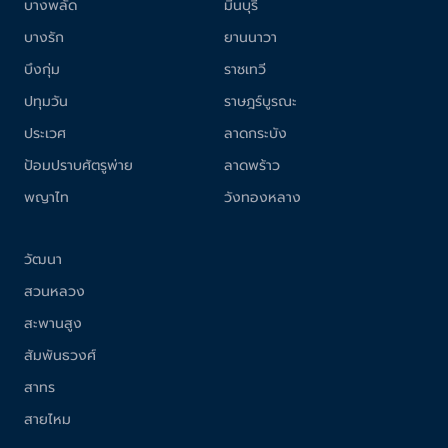
บางพลัด
มีนบุรี
บางรัก
ยานนาวา
บึงกุ่ม
ราชเทวี
ปทุมวัน
ราษฎร์บูรณะ
ประเวศ
ลาดกระบัง
ป้อมปราบศัตรูพ่าย
ลาดพร้าว
พญาไท
วังทองหลาง
วัฒนา
สวนหลวง
สะพานสูง
สัมพันธวงศ์
สาทร
สายไหม