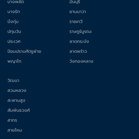
บางพลัด
มีนบุรี
บางรัก
ยานนาวา
บึงกุ่ม
ราชเทวี
ปทุมวัน
ราษฎร์บูรณะ
ประเวศ
ลาดกระบัง
ป้อมปราบศัตรูพ่าย
ลาดพร้าว
พญาไท
วังทองหลาง
วัฒนา
สวนหลวง
สะพานสูง
สัมพันธวงศ์
สาทร
สายไหม