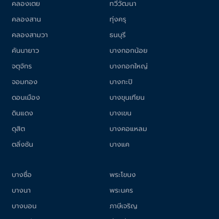
คลองเตย
ทวีวัฒนา
คลองสาน
ทุ่งครุ
คลองสามวา
ธนบุรี
คันนายาว
บางกอกน้อย
จตุจักร
บางกอกใหญ่
จอมทอง
บางกะปิ
ดอนเมือง
บางขุนเทียน
ดินแดง
บางเขน
ดุสิต
บางคอแหลม
ตลิ่งชัน
บางแค
บางซื่อ
พระโขนง
บางนา
พระนคร
บางบอน
ภาษีเจริญ