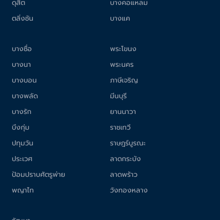
ดุสิต
บางคอแหลม
ตลิ่งชัน
บางแค
บางซื่อ
พระโขนง
บางนา
พระนคร
บางบอน
ภาษีเจริญ
บางพลัด
มีนบุรี
บางรัก
ยานนาวา
บึงกุ่ม
ราชเทวี
ปทุมวัน
ราษฎร์บูรณะ
ประเวศ
ลาดกระบัง
ป้อมปราบศัตรูพ่าย
ลาดพร้าว
พญาไท
วังทองหลาง