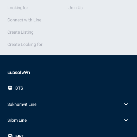
Lookingfor
Join Us
Connect with Line
Create Listing
Create Looking for
แนวรถไฟฟ้า
BTS
Sukhumvit Line
Silom Line
MRT