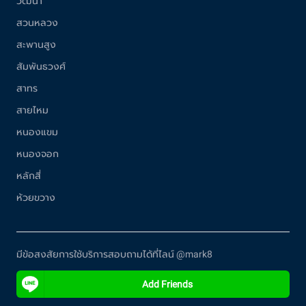
วัฒนา
สวนหลวง
สะพานสูง
สัมพันธวงศ์
สาทร
สายไหม
หนองแขม
หนองจอก
หลักสี่
ห้วยขวาง
มีข้อสงสัยการใช้บริการสอบถามได้ที่ไลน์ @mark8
Add Friends