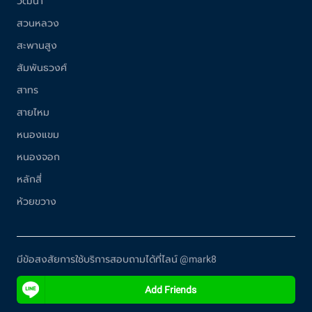
วัฒนา
สวนหลวง
สะพานสูง
สัมพันธวงศ์
สาทร
สายไหม
หนองแขม
หนองจอก
หลักสี่
ห้วยขวาง
มีข้อสงสัยการใช้บริการสอบถามได้ที่ไลน์ @mark8
Add Friends