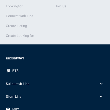
Lookingfor
Join Us
Connect with Line
Create Listing
Create Looking for
แนวรถไฟฟ้า
BTS
Sukhumvit Line
Silom Line
MRT