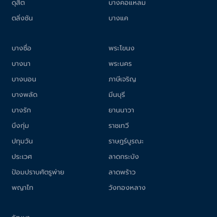
ดุสิต
บางคอแหลม
ตลิ่งชัน
บางแค
บางซื่อ
พระโขนง
บางนา
พระนคร
บางบอน
ภาษีเจริญ
บางพลัด
มีนบุรี
บางรัก
ยานนาวา
บึงกุ่ม
ราชเทวี
ปทุมวัน
ราษฎร์บูรณะ
ประเวศ
ลาดกระบัง
ป้อมปราบศัตรูพ่าย
ลาดพร้าว
พญาไท
วังทองหลาง