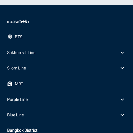
แนวรถไฟฟ้า
BTS
Sukhumvit Line
Silom Line
MRT
Purple Line
Blue Line
Bangkok District