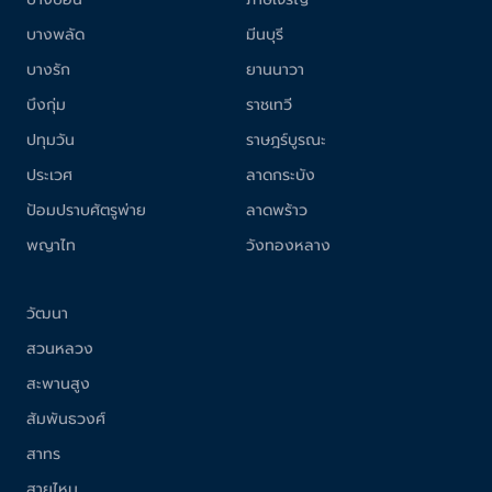
บางพลัด
มีนบุรี
บางรัก
ยานนาวา
บึงกุ่ม
ราชเทวี
ปทุมวัน
ราษฎร์บูรณะ
ประเวศ
ลาดกระบัง
ป้อมปราบศัตรูพ่าย
ลาดพร้าว
พญาไท
วังทองหลาง
วัฒนา
สวนหลวง
สะพานสูง
สัมพันธวงศ์
สาทร
สายไหม