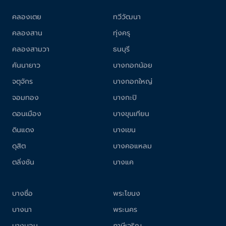
คลองเตย
ทวีวัฒนา
คลองสาน
ทุ่งครุ
คลองสามวา
ธนบุรี
คันนายาว
บางกอกน้อย
จตุจักร
บางกอกใหญ่
จอมทอง
บางกะปิ
ดอนเมือง
บางขุนเทียน
ดินแดง
บางเขน
ดุสิต
บางคอแหลม
ตลิ่งชัน
บางแค
บางซื่อ
พระโขนง
บางนา
พระนคร
บางบอน
ภาษีเจริญ