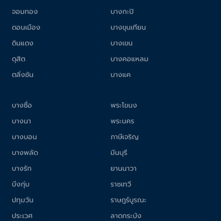
จอมทอง
บางกะปิ
ดอนเมือง
บางขุนเทียน
ดินแดง
บางเขน
ดุสิต
บางคอแหลม
ตลิ่งชัน
บางแค
บางซื่อ
พระโขนง
บางนา
พระนคร
บางบอน
ภาษีเจริญ
บางพลัด
มีนบุรี
บางรัก
ยานนาวา
บึงกุ่ม
ราชเทวี
ปทุมวัน
ราษฎร์บูรณะ
ประเวศ
ลาดกระบัง