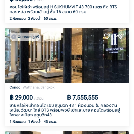
/เดือน
คอนโดให้เช่า พร้อมอยู่ H SUKHUMVIT 43 700 เมตร ถึง BTS
ทองหล่อ พร้อมเข้าอยู่ ชั้น 16 ขนาด 60 ตรม
2 ห้องนอน
2
ห้องน้ำ
60 ตร.ม.
พิมลชนก ชูศรี
Condo
Watthana, Bangkok
฿
29,000
฿
7,555,555
/เดือน
ขายหรือให้เช่าคอนโด เอช สุขุมวิท 43 1 ห้องนอน ใน คลองตัน
เหนือ, วัฒนา ใกล้ BTS พร้อมพงษ์ เช่าและขาย คอนโดพร้อมอยู่
ใจกลางเมือง สุขุมวิท43
1 ห้องนอน
1
ห้องน้ำ
43 ตร.ม.