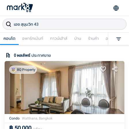
คอนโด
อพาร์ทเม้นท์
ทาวน์เฮ้าส์
บ้าน
ร้านค้า
อาคารพาณิชย
0
ผลลัพธ์
ประกาศขาย
BQ Property
Condo
Watthana, Bangkok
฿
50,000