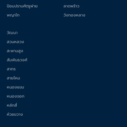
ป้อมปราบศัตรูพ่าย
ลาดพร้าว
พญาไท
วังทองหลาง
วัฒนา
สวนหลวง
สะพานสูง
สัมพันธวงศ์
สาทร
สายไหม
หนองแขม
หนองจอก
หลักสี่
ห้วยขวาง