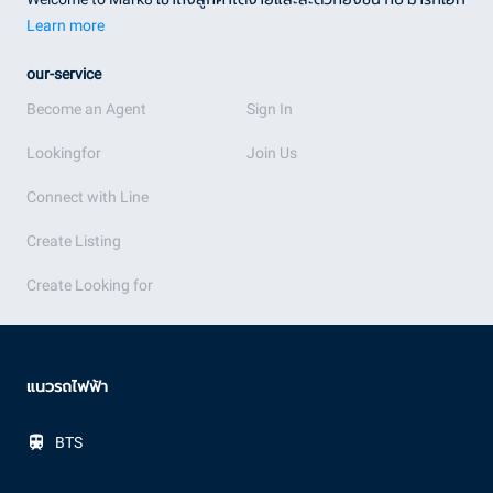
Learn more
our-service
Become an Agent
Sign In
Lookingfor
Join Us
Connect with Line
Create Listing
Create Looking for
แนวรถไฟฟ้า
BTS