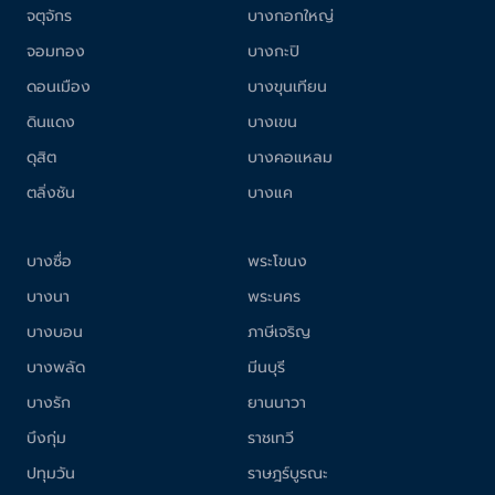
จตุจักร
บางกอกใหญ่
จอมทอง
บางกะปิ
ดอนเมือง
บางขุนเทียน
ดินแดง
บางเขน
ดุสิต
บางคอแหลม
ตลิ่งชัน
บางแค
บางซื่อ
พระโขนง
บางนา
พระนคร
บางบอน
ภาษีเจริญ
บางพลัด
มีนบุรี
บางรัก
ยานนาวา
บึงกุ่ม
ราชเทวี
ปทุมวัน
ราษฎร์บูรณะ