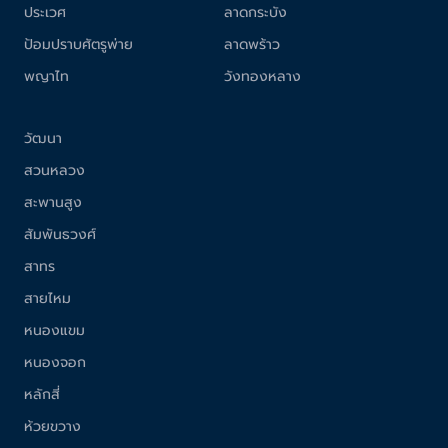
ประเวศ
ลาดกระบัง
ป้อมปราบศัตรูพ่าย
ลาดพร้าว
พญาไท
วังทองหลาง
วัฒนา
สวนหลวง
สะพานสูง
สัมพันธวงศ์
สาทร
สายไหม
หนองแขม
หนองจอก
หลักสี่
ห้วยขวาง