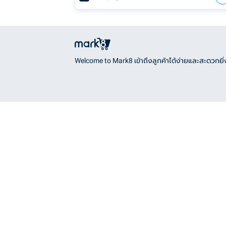
Welcome to Mark8 เข้าถึงลูกค้าได้ง่ายและสะดวกยิ่ง
แนวรถไฟฟ้า
Bangkok District
คลองเตย
BTS
คลองสาน
Sukhumvit Line
คลองสามวา
คันนายาว
Silom Line
จตุจักร