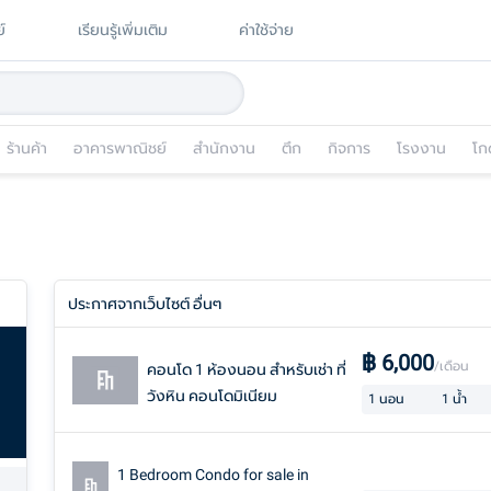
์
เรียนรู้เพิ่มเติม
ค่าใช้จ่าย
ร้านค้า
อาคารพาณิชย์
สำนักงาน
ตึก
กิจการ
โรงงาน
โก
ประกาศจากเว็บไซต์ อื่นๆ
฿
6,000
/เดือน
คอนโด 1 ห้องนอน สำหรับเช่า ที่
วังหิน คอนโดมิเนียม
1
นอน
1
น้ำ
1 Bedroom Condo for sale in