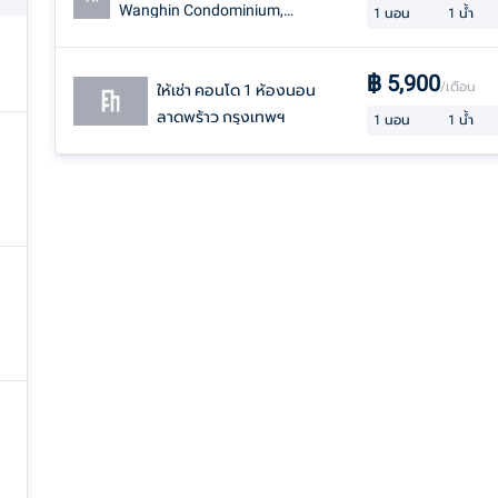
Wanghin Condominium,
1
นอน
1
น้ำ
Chatuchak, Bangkok near MRT
Phahon Yothin
฿
5,900
/เดือน
ให้เช่า คอนโด 1 ห้องนอน
ลาดพร้าว กรุงเทพฯ
1
นอน
1
น้ำ