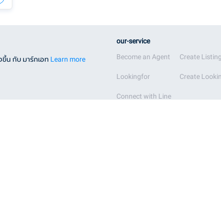
our-service
Become an Agent
Create Listin
ขึ้น กับ มาร์กเอท
Learn more
Lookingfor
Create Lookin
Connect with Line
ทวีวัฒนา
บางซื่อ
ทุ่งครุ
บางนา
ธนบุรี
บางบอน
บางกอกน้อย
บางพลัด
บางกอกใหญ่
บางรัก