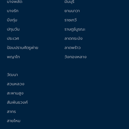
บางพลัด
มีนบุรี
บางรัก
ยานนาวา
บึงกุ่ม
ราชเทวี
ปทุมวัน
ราษฎร์บูรณะ
ประเวศ
ลาดกระบัง
ป้อมปราบศัตรูพ่าย
ลาดพร้าว
พญาไท
วังทองหลาง
วัฒนา
สวนหลวง
สะพานสูง
สัมพันธวงศ์
สาทร
สายไหม