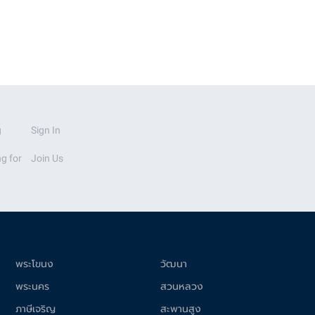
g
Sign In
g for
Join Us
พระโขนง
วัฒนา
พระนคร
สวนหลวง
ภาษีเจริญ
สะพานสูง