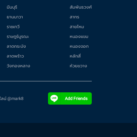
มีนบุรี
สัมพันธวงศ์
ยานนาวา
สาทร
ราชเทวี
สายไหม
ราษฎร์บูรณะ
หนองแขม
ลาดกระบัง
หนองจอก
ลาดพร้าว
หลักสี่
วังทองหลาง
ห้วยขวาง
ี่ไลน์ @mark8
Add Friends