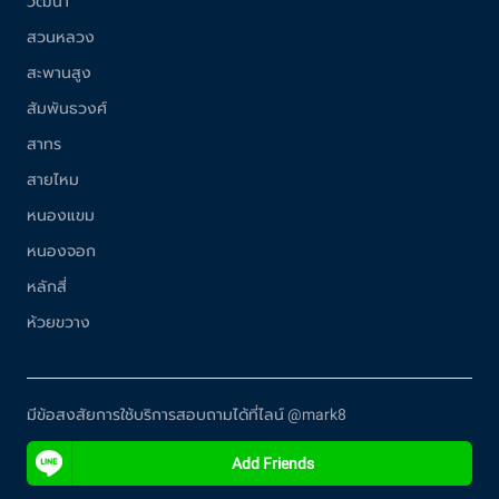
วัฒนา
สวนหลวง
สะพานสูง
สัมพันธวงศ์
สาทร
สายไหม
หนองแขม
หนองจอก
หลักสี่
ห้วยขวาง
มีข้อสงสัยการใช้บริการสอบถามได้ที่ไลน์ @mark8
Add Friends