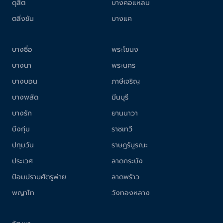
ดุสิต
บางคอแหลม
ตลิ่งชัน
บางแค
บางซื่อ
พระโขนง
บางนา
พระนคร
บางบอน
ภาษีเจริญ
บางพลัด
มีนบุรี
บางรัก
ยานนาวา
บึงกุ่ม
ราชเทวี
ปทุมวัน
ราษฎร์บูรณะ
ประเวศ
ลาดกระบัง
ป้อมปราบศัตรูพ่าย
ลาดพร้าว
พญาไท
วังทองหลาง