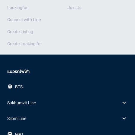
Lookingfor
Join Us
Connect with Line
Create Listing
Create Looking for
แนวรถไฟฟ้า
BTS
Sukhumvit Line
Silom Line
MRT