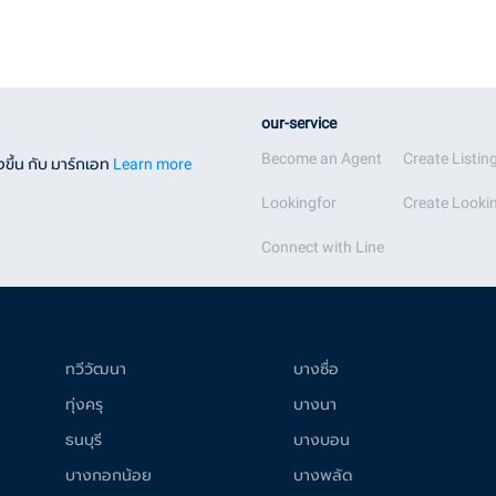
our-service
Become an Agent
Create Listin
ขึ้น กับ มาร์กเอท
Learn more
Lookingfor
Create Lookin
Connect with Line
ทวีวัฒนา
บางซื่อ
ทุ่งครุ
บางนา
ธนบุรี
บางบอน
บางกอกน้อย
บางพลัด