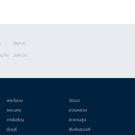
g
Sign In
g for
Join Us
พระโขนง
วัฒนา
พระนคร
สวนหลวง
ภาษีเจริญ
สะพานสูง
มีนบุรี
สัมพันธวงศ์