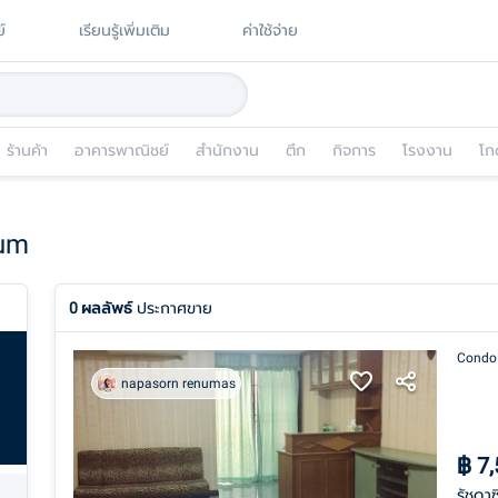
์
เรียนรู้เพิ่มเติม
ค่าใช้จ่าย
ร้านค้า
อาคารพาณิชย์
สำนักงาน
ตึก
กิจการ
โรงงาน
โก
um
0
ผลลัพธ์
ประกาศขาย
Condo
napasorn renumas
฿
7
รัชดา