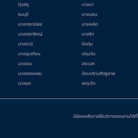
ทุ่งครุ
บางนา
ธนบุรี
บางบอน
บางกอกน้อย
บางพลัด
บางกอกใหญ่
บางรัก
บางกะปิ
บึงกุ่ม
บางขุนเทียน
ปทุมวัน
บางเขน
ประเวศ
บางคอแหลม
ป้อมปราบศัตรูพ่าย
บางแค
พญาไท
มีข้อสงสัยการใช้บริการสอบถามได้ท