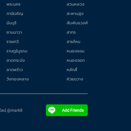
พระนคร
สวนหลวง
ภาษีเจริญ
สะพานสูง
มีนบุรี
สัมพันธวงศ์
ยานนาวา
สาทร
ราชเทวี
สายไหม
ราษฎร์บูรณะ
หนองแขม
ลาดกระบัง
หนองจอก
ลาดพร้าว
หลักสี่
วังทองหลาง
ห้วยขวาง
ี่ไลน์ @mark8
Add Friends