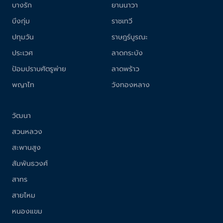
บางรัก
ยานนาวา
บึงกุ่ม
ราชเทวี
ปทุมวัน
ราษฎร์บูรณะ
ประเวศ
ลาดกระบัง
ป้อมปราบศัตรูพ่าย
ลาดพร้าว
พญาไท
วังทองหลาง
วัฒนา
สวนหลวง
สะพานสูง
สัมพันธวงศ์
สาทร
สายไหม
หนองแขม