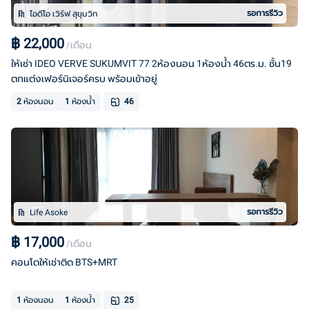
รอการรีวิว
ไอดีโอ เวิร์ฟ สุขุมวิท
฿
22,000
/เดือน
ให้เช่า IDEO VERVE SUKUMVIT 77 2ห้องนอน 1ห้องน้ำ 46ตร.ม. ชั้น19
ตกแต่งเฟอร์นิเจอร์ครบ พร้อมเข้าอยู่
2
ห้องนอน
1
ห้องน้ำ
46
รอการรีวิว
Life Asoke
฿
17,000
/เดือน
คอนโดให้เช่าติด BTS+MRT
1
ห้องนอน
1
ห้องน้ำ
25