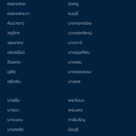
คลองสาน
ทุ่งครุ
คลองสามวา
ธนบุรี
คันนายาว
บางกอกน้อย
จตุจักร
บางกอกใหญ่
จอมทอง
บางกะปิ
ดอนเมือง
บางขุนเทียน
ดินแดง
บางเขน
ดุสิต
บางคอแหลม
ตลิ่งชัน
บางแค
บางซื่อ
พระโขนง
บางนา
พระนคร
บางบอน
ภาษีเจริญ
บางพลัด
มีนบุรี