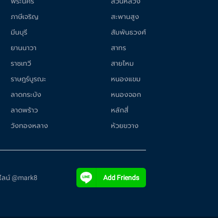
พระนคร
สวนหลวง
ภาษีเจริญ
สะพานสูง
มีนบุรี
สัมพันธวงศ์
ยานนาวา
สาทร
ราชเทวี
สายไหม
ราษฎร์บูรณะ
หนองแขม
ลาดกระบัง
หนองจอก
ลาดพร้าว
หลักสี่
วังทองหลาง
ห้วยขวาง
ี่ไลน์ @mark8
Add Friends