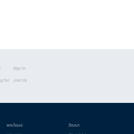
pim19799
g
Sign In
g for
Join Us
พระโขนง
วัฒนา