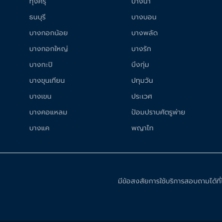
ทุ่งครุ
บางนา
ธนบุรี
บางบอน
บางกอกน้อย
บางพลัด
บางกอกใหญ่
บางรัก
บางกะปิ
บึงกุ่ม
บางขุนเทียน
ปทุมวัน
บางเขน
ประเวศ
บางคอแหลม
ป้อมปราบศัตรูพ่าย
บางแค
พญาไท
มีข้อสงสัยการใช้บริการสอบถามได้ท