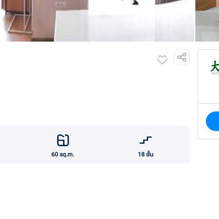
60
sq.m.
18
ชั้น