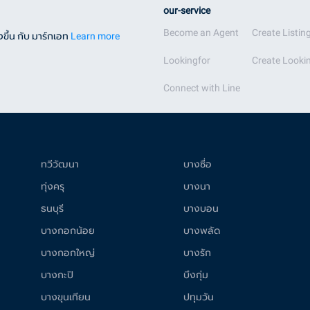
our-service
Become an Agent
Create Listin
ขึ้น กับ มาร์กเอท
Learn more
Lookingfor
Create Lookin
Connect with Line
ทวีวัฒนา
บางซื่อ
ทุ่งครุ
บางนา
ธนบุรี
บางบอน
บางกอกน้อย
บางพลัด
บางกอกใหญ่
บางรัก
บางกะปิ
บึงกุ่ม
บางขุนเทียน
ปทุมวัน