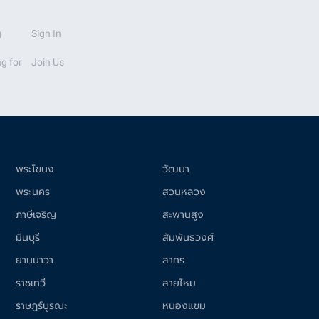
g
Sign In
g for
Join Us
พระโขนง
วัฒนา
พระนคร
สวนหลวง
ภาษีเจริญ
สะพานสูง
มีนบุรี
สัมพันธวงศ์
ยานนาวา
สาทร
ราชเทวี
สายไหม
ราษฎร์บูรณะ
หนองแขม