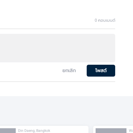
0
คอมเมนต์
ยกเลิก
โพสต์
Din Daeng, Bangkok
Wa