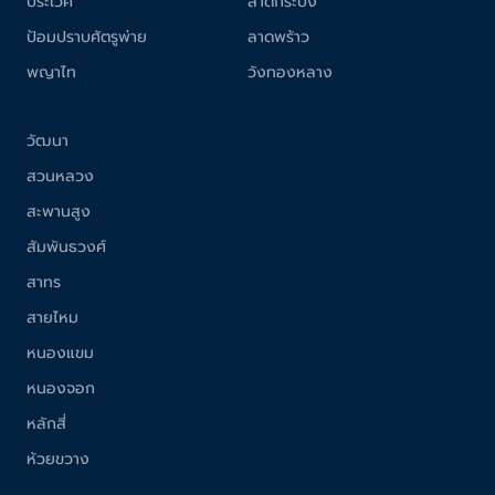
ประเวศ
ลาดกระบัง
ป้อมปราบศัตรูพ่าย
ลาดพร้าว
พญาไท
วังทองหลาง
วัฒนา
สวนหลวง
สะพานสูง
สัมพันธวงศ์
สาทร
สายไหม
หนองแขม
หนองจอก
หลักสี่
ห้วยขวาง