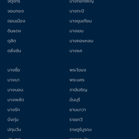
จตุจักร
บางกอกใหญ่
จอมทอง
บางกะปิ
ดอนเมือง
บางขุนเทียน
ดินแดง
บางเขน
ดุสิต
บางคอแหลม
ตลิ่งชัน
บางแค
บางซื่อ
พระโขนง
บางนา
พระนคร
บางบอน
ภาษีเจริญ
บางพลัด
มีนบุรี
บางรัก
ยานนาวา
บึงกุ่ม
ราชเทวี
ปทุมวัน
ราษฎร์บูรณะ