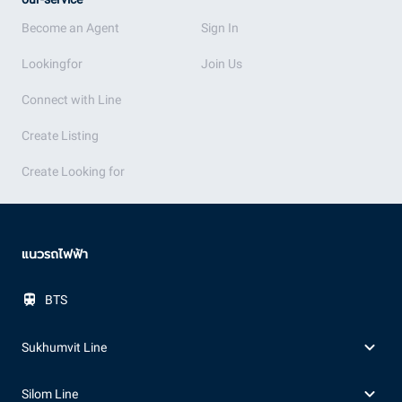
Become an Agent
Sign In
Lookingfor
Join Us
Connect with Line
Create Listing
Create Looking for
แนวรถไฟฟ้า
BTS
Sukhumvit Line
Silom Line