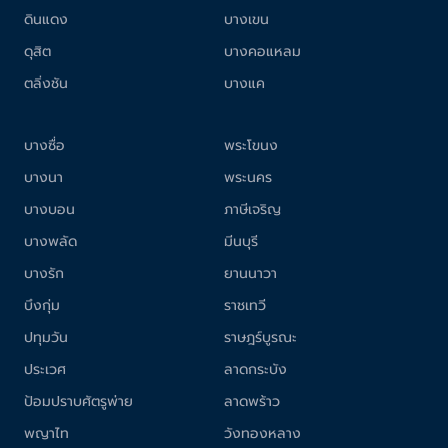
ดินแดง
บางเขน
ดุสิต
บางคอแหลม
ตลิ่งชัน
บางแค
บางซื่อ
พระโขนง
บางนา
พระนคร
บางบอน
ภาษีเจริญ
บางพลัด
มีนบุรี
บางรัก
ยานนาวา
บึงกุ่ม
ราชเทวี
ปทุมวัน
ราษฎร์บูรณะ
ประเวศ
ลาดกระบัง
ป้อมปราบศัตรูพ่าย
ลาดพร้าว
พญาไท
วังทองหลาง