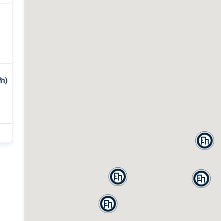
้า)
฿
0
฿
฿
฿
0
0