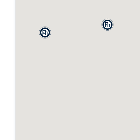
0
฿
฿
0
0