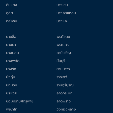
ดินแดง
บางเขน
ดุสิต
บางคอแหลม
ตลิ่งชัน
บางแค
บางซื่อ
พระโขนง
บางนา
พระนคร
บางบอน
ภาษีเจริญ
บางพลัด
มีนบุรี
บางรัก
ยานนาวา
บึงกุ่ม
ราชเทวี
ปทุมวัน
ราษฎร์บูรณะ
ประเวศ
ลาดกระบัง
ป้อมปราบศัตรูพ่าย
ลาดพร้าว
พญาไท
วังทองหลาง