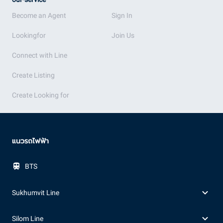
Become an Agent
Sign In
Lookingfor
Join Us
Connect with Line
Create Listing
Create Looking for
แนวรถไฟฟ้า
BTS
Sukhumvit Line
Silom Line