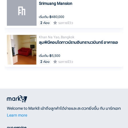
Srimuang Mansion
เริ่มต้น ฿
480,000
2
ห้อง
รอการรีวิว
Khan Na Yao, Bangkok
ลุมพินี​คอนโด​ทาวน์​ราม​อินทรา​นว​มิ​นทร์​ อาคารเอ
เริ่มต้น ฿
5,500
2
ห้อง
รอการรีวิว
Welcome to Mark8 เข้าถึงลูกค้าได้ง่ายและสะดวกยิ่งขึ้น กับ มาร์กเอท
Learn more
our-service