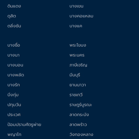
ดินแดง
บางเขน
ดุสิต
บางคอแหลม
ตลิ่งชัน
บางแค
บางซื่อ
พระโขนง
บางนา
พระนคร
บางบอน
ภาษีเจริญ
บางพลัด
มีนบุรี
บางรัก
ยานนาวา
บึงกุ่ม
ราชเทวี
ปทุมวัน
ราษฎร์บูรณะ
ประเวศ
ลาดกระบัง
ป้อมปราบศัตรูพ่าย
ลาดพร้าว
พญาไท
วังทองหลาง