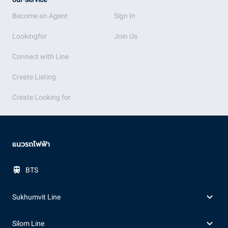
Become an Agent
Sign In
Lookingfor
Join Us
Connect with Line
Create Listing
Create Looking for
แนวรถไฟฟ้า
BTS
Sukhumvit Line
Silom Line