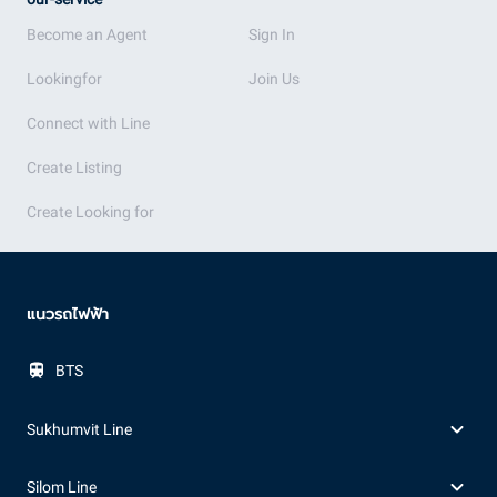
Become an Agent
Sign In
Lookingfor
Join Us
Connect with Line
Create Listing
Create Looking for
แนวรถไฟฟ้า
BTS
Sukhumvit Line
Silom Line