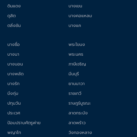
ดินแดง
บางเขน
ดุสิต
บางคอแหลม
ตลิ่งชัน
บางแค
บางซื่อ
พระโขนง
บางนา
พระนคร
บางบอน
ภาษีเจริญ
บางพลัด
มีนบุรี
บางรัก
ยานนาวา
บึงกุ่ม
ราชเทวี
ปทุมวัน
ราษฎร์บูรณะ
ประเวศ
ลาดกระบัง
ป้อมปราบศัตรูพ่าย
ลาดพร้าว
พญาไท
วังทองหลาง