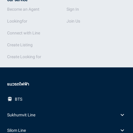
Become an Agent
Sign In
Lookingfor
Join Us
Connect with Line
Create Listing
Create Looking for
แนวรถไฟฟ้า
BTS
Sukhumvit Line
Silom Line