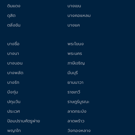
ดินแดง
บางเขน
ดุสิต
บางคอแหลม
ตลิ่งชัน
บางแค
บางซื่อ
พระโขนง
บางนา
พระนคร
บางบอน
ภาษีเจริญ
บางพลัด
มีนบุรี
บางรัก
ยานนาวา
บึงกุ่ม
ราชเทวี
ปทุมวัน
ราษฎร์บูรณะ
ประเวศ
ลาดกระบัง
ป้อมปราบศัตรูพ่าย
ลาดพร้าว
พญาไท
วังทองหลาง