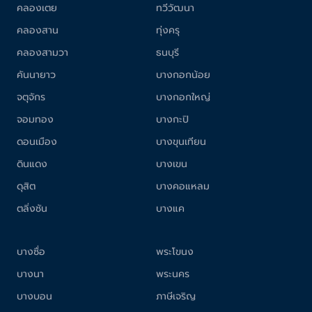
คลองเตย
ทวีวัฒนา
คลองสาน
ทุ่งครุ
คลองสามวา
ธนบุรี
คันนายาว
บางกอกน้อย
จตุจักร
บางกอกใหญ่
จอมทอง
บางกะปิ
ดอนเมือง
บางขุนเทียน
ดินแดง
บางเขน
ดุสิต
บางคอแหลม
ตลิ่งชัน
บางแค
บางซื่อ
พระโขนง
บางนา
พระนคร
บางบอน
ภาษีเจริญ