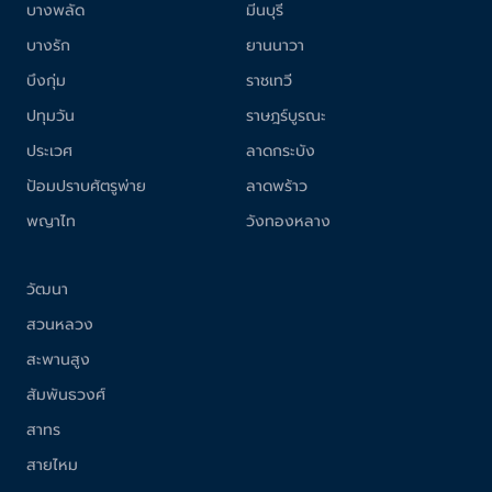
บางพลัด
มีนบุรี
บางรัก
ยานนาวา
บึงกุ่ม
ราชเทวี
ปทุมวัน
ราษฎร์บูรณะ
ประเวศ
ลาดกระบัง
ป้อมปราบศัตรูพ่าย
ลาดพร้าว
พญาไท
วังทองหลาง
วัฒนา
สวนหลวง
สะพานสูง
สัมพันธวงศ์
สาทร
สายไหม