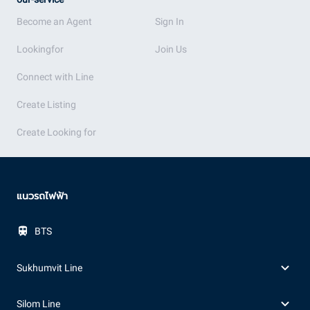
Become an Agent
Sign In
Lookingfor
Join Us
Connect with Line
Create Listing
Create Looking for
แนวรถไฟฟ้า
BTS
Sukhumvit Line
Silom Line