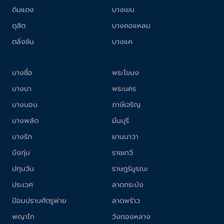
ดินแดง
บางเขน
ดุสิต
บางคอแหลม
ตลิ่งชัน
บางแค
บางซื่อ
พระโขนง
บางนา
พระนคร
บางบอน
ภาษีเจริญ
บางพลัด
มีนบุรี
บางรัก
ยานนาวา
บึงกุ่ม
ราชเทวี
ปทุมวัน
ราษฎร์บูรณะ
ประเวศ
ลาดกระบัง
ป้อมปราบศัตรูพ่าย
ลาดพร้าว
พญาไท
วังทองหลาง