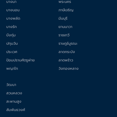
บางนา
พระนคร
บางบอน
ภาษีเจริญ
บางพลัด
มีนบุรี
บางรัก
ยานนาวา
บึงกุ่ม
ราชเทวี
ปทุมวัน
ราษฎร์บูรณะ
ประเวศ
ลาดกระบัง
ป้อมปราบศัตรูพ่าย
ลาดพร้าว
พญาไท
วังทองหลาง
วัฒนา
สวนหลวง
สะพานสูง
สัมพันธวงศ์