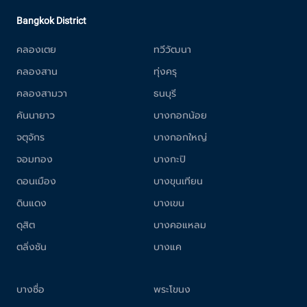
Bangkok District
คลองเตย
ทวีวัฒนา
คลองสาน
ทุ่งครุ
คลองสามวา
ธนบุรี
คันนายาว
บางกอกน้อย
จตุจักร
บางกอกใหญ่
จอมทอง
บางกะปิ
ดอนเมือง
บางขุนเทียน
ดินแดง
บางเขน
ดุสิต
บางคอแหลม
ตลิ่งชัน
บางแค
บางซื่อ
พระโขนง