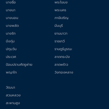
บางซื่อ
พระโขนง
บางนา
พระนคร
บางบอน
ภาษีเจริญ
บางพลัด
มีนบุรี
บางรัก
ยานนาวา
บึงกุ่ม
ราชเทวี
ปทุมวัน
ราษฎร์บูรณะ
ประเวศ
ลาดกระบัง
ป้อมปราบศัตรูพ่าย
ลาดพร้าว
พญาไท
วังทองหลาง
วัฒนา
สวนหลวง
สะพานสูง