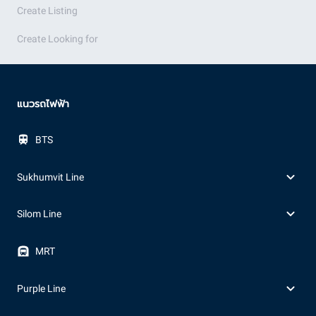
Create Listing
Create Looking for
แนวรถไฟฟ้า
BTS
Sukhumvit Line
Silom Line
MRT
Purple Line