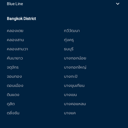
Blue Line
Bangkok District
คลองเตย
ทวีวัฒนา
คลองสาน
ทุ่งครุ
คลองสามวา
ธนบุรี
คันนายาว
บางกอกน้อย
จตุจักร
บางกอกใหญ่
จอมทอง
บางกะปิ
ดอนเมือง
บางขุนเทียน
ดินแดง
บางเขน
ดุสิต
บางคอแหลม
ตลิ่งชัน
บางแค