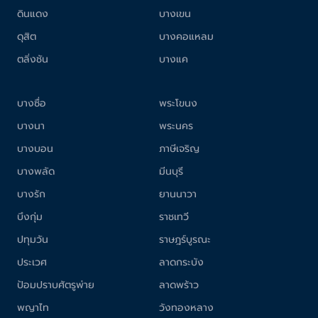
ดินแดง
บางเขน
ดุสิต
บางคอแหลม
ตลิ่งชัน
บางแค
บางซื่อ
พระโขนง
บางนา
พระนคร
บางบอน
ภาษีเจริญ
บางพลัด
มีนบุรี
บางรัก
ยานนาวา
บึงกุ่ม
ราชเทวี
ปทุมวัน
ราษฎร์บูรณะ
ประเวศ
ลาดกระบัง
ป้อมปราบศัตรูพ่าย
ลาดพร้าว
พญาไท
วังทองหลาง