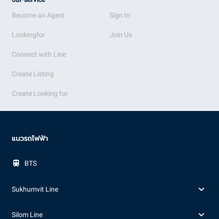
Become an Agent
Sign In
Lookingfor
Join Us
Connect with Line
Create Listing
Create Looking for
แนวรถไฟฟ้า
BTS
Sukhumvit Line
Silom Line