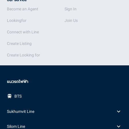
Become an Agent
Sign In
Lookingfor
Join Us
Connect with Line
Create Listing
Create Looking for
แนวรถไฟฟ้า
BTS
Sukhumvit Line
Silom Line