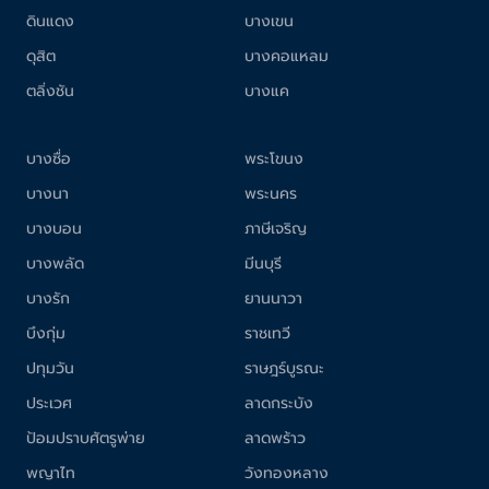
ดินแดง
บางเขน
ดุสิต
บางคอแหลม
ตลิ่งชัน
บางแค
บางซื่อ
พระโขนง
บางนา
พระนคร
บางบอน
ภาษีเจริญ
บางพลัด
มีนบุรี
บางรัก
ยานนาวา
บึงกุ่ม
ราชเทวี
ปทุมวัน
ราษฎร์บูรณะ
ประเวศ
ลาดกระบัง
ป้อมปราบศัตรูพ่าย
ลาดพร้าว
พญาไท
วังทองหลาง